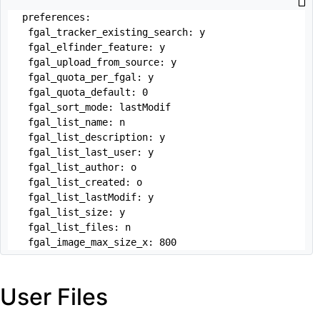
preferences:

 fgal_tracker_existing_search: y

 fgal_elfinder_feature: y

 fgal_upload_from_source: y

 fgal_quota_per_fgal: y

 fgal_quota_default: 0

 fgal_sort_mode: lastModif

 fgal_list_name: n

 fgal_list_description: y

 fgal_list_last_user: y

 fgal_list_author: o

 fgal_list_created: o

 fgal_list_lastModif: y

 fgal_list_size: y

 fgal_list_files: n

 fgal_image_max_size_x: 800
User Files