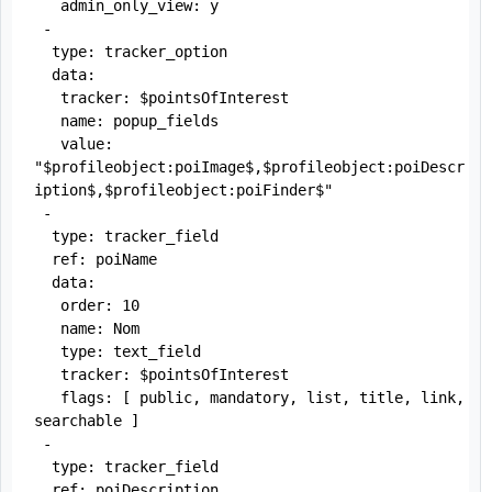
   admin_only_view: y

 -

  type: tracker_option

  data:

   tracker: $pointsOfInterest

   name: popup_fields

   value: 
"$profileobject:poiImage$,$profileobject:poiDescr
iption$,$profileobject:poiFinder$"

 -

  type: tracker_field

  ref: poiName

  data:

   order: 10

   name: Nom

   type: text_field

   tracker: $pointsOfInterest

   flags: [ public, mandatory, list, title, link, 
searchable ]

 -

  type: tracker_field

  ref: poiDescription
