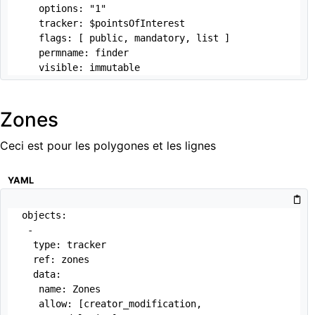
   options: "1"

   tracker: $pointsOfInterest

   flags: [ public, mandatory, list ]

   permname: finder

   visible: immutable
Zones
Ceci est pour les polygones et les lignes
YAML
objects:

 -

  type: tracker

  ref: zones

  data:

   name: Zones

   allow: [creator_modification, 