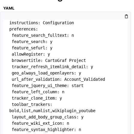
YAML
instructions: Configuration

preferences:

 feature_search_fulltext: n

 feature_search: y 

 feature_sefurl: y

 allowRegister: y

 browsertitle: CartoGraf Project

 tracker_refresh_itemlink_detail: y

 geo_always_load_openlayers: y

 url_after_validation: Account_Validated

 feature_jquery_ui_theme: start

 feature_left_column: n

 tracker_clone_item: y

 toolbar_trackers: 
bold,list,numlist,wikiplugin_youtube

 layout_add_body_group_class: y

 feature_wiki_ext_icon: n

 feature_syntax_highlighter: n
