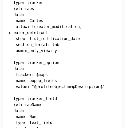
  type: tracker

  ref: maps

  data:

   name: Cartes

   allow: [creator_modification, 
creator_deletion]

   show: list_modification_date

   section_format: tab

   admin_only_view: y

 -

  type: tracker_option

  data:

   tracker: $maps

   name: popup_fields

   value: "$profileobject:mapDescription$"

 -

  type: tracker_field

  ref: mapName

  data:

   name: Nom

   type: text_field
