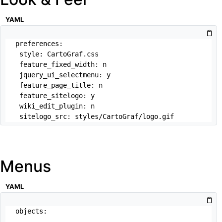
YAML
preferences:

 style: CartoGraf.css

 feature_fixed_width: n

 jquery_ui_selectmenu: y

 feature_page_title: n

 feature_sitelogo: y

 wiki_edit_plugin: n

 sitelogo_src: styles/CartoGraf/logo.gif
Menus
YAML
objects:

 -
