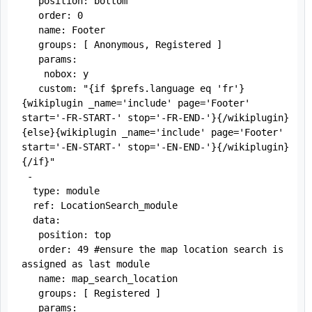
   position: bottom

   order: 0

   name: Footer

   groups: [ Anonymous, Registered ]

   params:

    nobox: y

   custom: "{if $prefs.language eq 'fr'}
{wikiplugin _name='include' page='Footer' 
start='-FR-START-' stop='-FR-END-'}{/wikiplugin}
{else}{wikiplugin _name='include' page='Footer' 
start='-EN-START-' stop='-EN-END-'}{/wikiplugin}
{/if}"

 -

  type: module

  ref: LocationSearch_module

  data:

   position: top

   order: 49 #ensure the map location search is 
assigned as last module

   name: map_search_location

   groups: [ Registered ]

   params:
