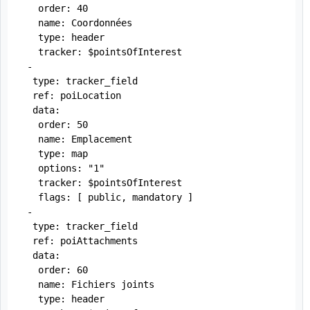
   order: 40

   name: Coordonnées

   type: header

   tracker: $pointsOfInterest

 -

  type: tracker_field

  ref: poiLocation

  data:

   order: 50

   name: Emplacement

   type: map

   options: "1"

   tracker: $pointsOfInterest

   flags: [ public, mandatory ]

 -

  type: tracker_field

  ref: poiAttachments

  data:

   order: 60

   name: Fichiers joints

   type: header
