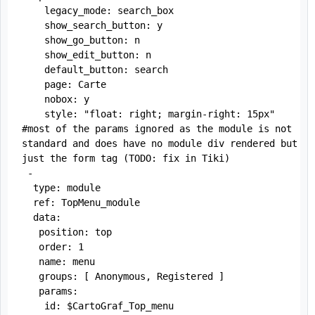
    legacy_mode: search_box

    show_search_button: y

    show_go_button: n

    show_edit_button: n

    default_button: search

    page: Carte

    nobox: y

    style: "float: right; margin-right: 15px" 
#most of the params ignored as the module is not 
standard and does have no module div rendered but 
just the form tag (TODO: fix in Tiki)

 -

  type: module

  ref: TopMenu_module

  data:

   position: top

   order: 1

   name: menu

   groups: [ Anonymous, Registered ]

   params:

    id: $CartoGraf_Top_menu
