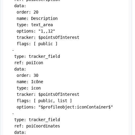
  data:

   order: 20

   name: Description

   type: text_area

   options: "1,,12"

   tracker: $pointsOfInterest

   flags: [ public ]

 -

  type: tracker_field

  ref: poiIcon

  data:

   order: 30

   name: Icône

   type: icon

   tracker: $pointsOfInterest

   flags: [ public, list ]

   options: "$profileobject:iconContainer$"

 -

  type: tracker_field

  ref: poiCoordinates

  data:
