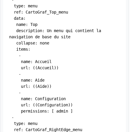
  type: menu

  ref: CartoGraf_Top_menu

  data:

   name: Top

   description: Un menu qui contient la 
navigation de base du site

   collapse: none

   items:

    -

     name: Accueil

     url: ((Accueil))

    -

     name: Aide

     url: ((Aide))

    -

     name: Configuration

     url: ((Configuration))

     permissions: [ admin ]

 -

  type: menu

  ref: CartoGraf_RightEdge_menu
