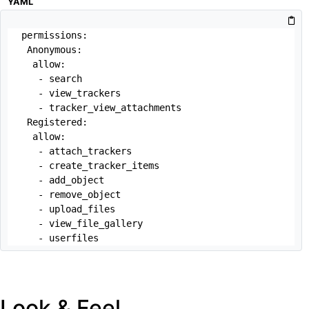
YAML
permissions:

 Anonymous:

  allow:

   - search

   - view_trackers

   - tracker_view_attachments

 Registered:

  allow:

   - attach_trackers

   - create_tracker_items

   - add_object

   - remove_object

   - upload_files

   - view_file_gallery

   - userfiles
Look & Feel