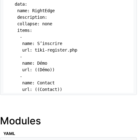
  data:

   name: RightEdge

   description: 

   collapse: none

   items:

    -

     name: S’inscrire

     url: tiki-register.php

    -

     name: Démo

     url: ((Démo))

    -

     name: Contact

     url: ((Contact))
Modules
YAML