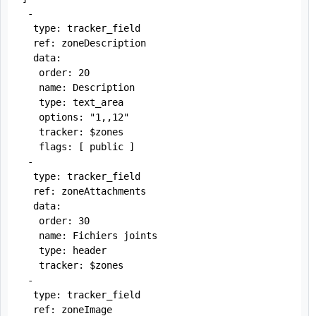
 -

  type: tracker_field

  ref: zoneDescription

  data:

   order: 20

   name: Description

   type: text_area

   options: "1,,12"

   tracker: $zones

   flags: [ public ]

 -

  type: tracker_field

  ref: zoneAttachments

  data:

   order: 30

   name: Fichiers joints

   type: header

   tracker: $zones

 -

  type: tracker_field

  ref: zoneImage
