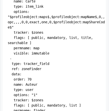
   name: Carte

   type: item_link

   options: 
"$profileobject:maps$,$profileobject:mapName$,0,,
opc,,,,0,0,exact,one,0,$profileobject:mapShareCod
e$"

   tracker: $zones

   flags: [ public, mandatory, list, title, 
searchable ]

   permname: map

   visible: immutable

 -

  type: tracker_field

  ref: zoneFinder

  data:

   order: 70

   name: Auteur

   type: user

   options: "1"

   tracker: $zones

   flags: [ public, mandatory, list ]

   permname: finder
