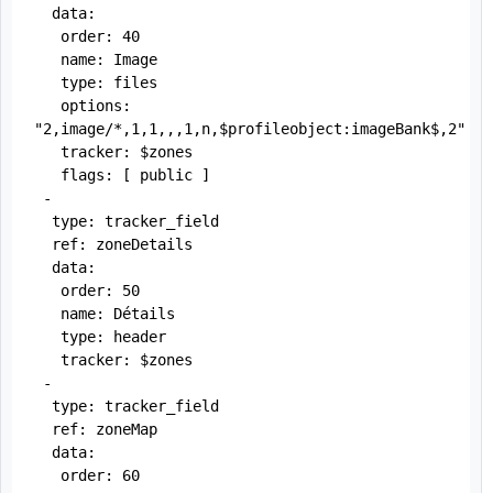
  data:

   order: 40

   name: Image

   type: files

   options: 
"2,image/*,1,1,,,1,n,$profileobject:imageBank$,2"

   tracker: $zones

   flags: [ public ]

 -

  type: tracker_field

  ref: zoneDetails

  data:

   order: 50

   name: Détails

   type: header

   tracker: $zones

 -

  type: tracker_field

  ref: zoneMap

  data:

   order: 60
