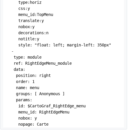
    type:horiz

    css:y

    menu_id:TopMenu

    translate:y

    nobox:y

    decorations:n

    notitle:y

    style: "float: left; margin-left: 350px"

 -

  type: module

  ref: RightEdgeMenu_module

  data:

   position: right

   order: 1

   name: menu

   groups: [ Anonymous ]

   params: 

    id: $CartoGraf_RightEdge_menu

    menu_id: RightEdgeMenu

    nobox: y

    nopage: Carte