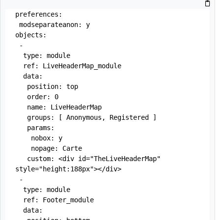
preferences:

 modseparateanon: y

objects:

 -

  type: module

  ref: LiveHeaderMap_module

  data:

   position: top

   order: 0

   name: LiveHeaderMap

   groups: [ Anonymous, Registered ]

   params:

    nobox: y

    nopage: Carte

   custom: <div id="TheLiveHeaderMap" 
style="height:188px"></div>

 -

  type: module

  ref: Footer_module

  data:
