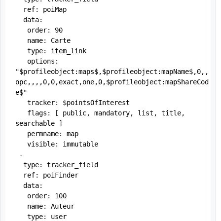
  ref: poiMap

  data:

   order: 90

   name: Carte

   type: item_link

   options: 
"$profileobject:maps$,$profileobject:mapName$,0,,
opc,,,,0,0,exact,one,0,$profileobject:mapShareCod
e$"

   tracker: $pointsOfInterest

   flags: [ public, mandatory, list, title, 
searchable ]

   permname: map

   visible: immutable

 -

  type: tracker_field

  ref: poiFinder

  data:

   order: 100

   name: Auteur

   type: user
