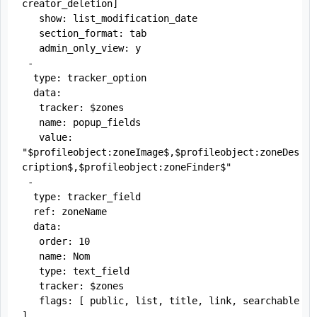
creator_deletion]

   show: list_modification_date

   section_format: tab

   admin_only_view: y

 -

  type: tracker_option

  data:

   tracker: $zones

   name: popup_fields

   value: 
"$profileobject:zoneImage$,$profileobject:zoneDes
cription$,$profileobject:zoneFinder$"

 -

  type: tracker_field

  ref: zoneName

  data:

   order: 10

   name: Nom

   type: text_field

   tracker: $zones

   flags: [ public, list, title, link, searchable 
]
