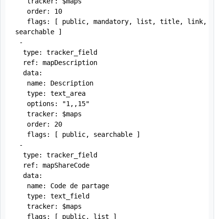
   tracker: $maps

   order: 10

   flags: [ public, mandatory, list, title, link, 
searchable ]

 -

  type: tracker_field

  ref: mapDescription

  data:

   name: Description

   type: text_area

   options: "1,,15"

   tracker: $maps

   order: 20

   flags: [ public, searchable ]

 -

  type: tracker_field

  ref: mapShareCode

  data:

   name: Code de partage

   type: text_field

   tracker: $maps

   flags: [ public, list ]
