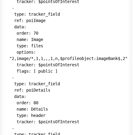
   tracker: $pointsOfInterest

 -

  type: tracker_field

  ref: poiImage

  data:

   order: 70

   name: Image

   type: files

   options: 
"2,image/*,1,1,,,1,n,$profileobject:imageBank$,2"

   tracker: $pointsOfInterest

   flags: [ public ]

 -

  type: tracker_field

  ref: poiDetails

  data:

   order: 80

   name: Détails

   type: header

   tracker: $pointsOfInterest

 -

  type: tracker_field
