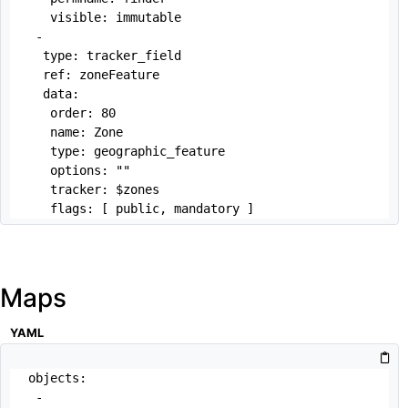
   visible: immutable

 -

  type: tracker_field

  ref: zoneFeature

  data:

   order: 80

   name: Zone

   type: geographic_feature

   options: ""

   tracker: $zones

   flags: [ public, mandatory ]
Maps
YAML
objects:

 -
