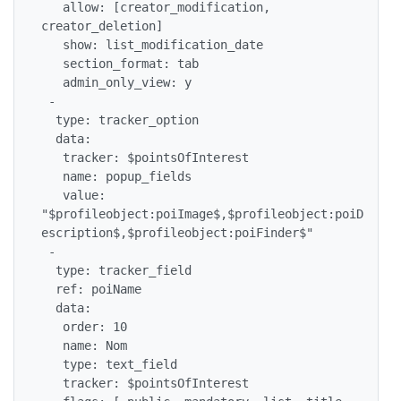
   allow: [creator_modification, 
creator_deletion]

   show: list_modification_date

   section_format: tab

   admin_only_view: y

 -

  type: tracker_option

  data:

   tracker: $pointsOfInterest

   name: popup_fields

   value: 
"$profileobject:poiImage$,$profileobject:poiD
escription$,$profileobject:poiFinder$"

 -

  type: tracker_field

  ref: poiName

  data:

   order: 10

   name: Nom

   type: text_field

   tracker: $pointsOfInterest
