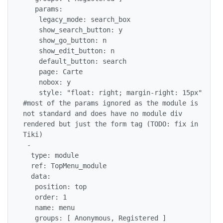
   params:

    legacy_mode: search_box

    show_search_button: y

    show_go_button: n

    show_edit_button: n

    default_button: search

    page: Carte

    nobox: y

    style: "float: right; margin-right: 15px" 
#most of the params ignored as the module is 
not standard and does have no module div 
rendered but just the form tag (TODO: fix in 
Tiki)

 -

  type: module

  ref: TopMenu_module

  data:

   position: top

   order: 1

   name: menu

   groups: [ Anonymous, Registered ]
