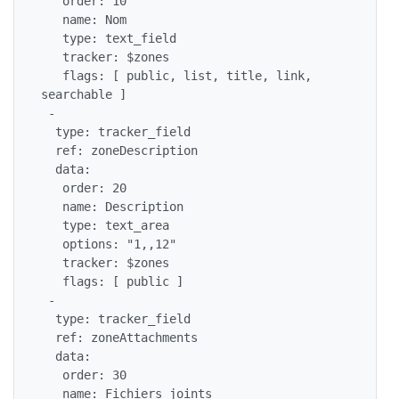
   order: 10

   name: Nom

   type: text_field

   tracker: $zones

   flags: [ public, list, title, link, 
searchable ]

 -

  type: tracker_field

  ref: zoneDescription

  data:

   order: 20

   name: Description

   type: text_area

   options: "1,,12"

   tracker: $zones

   flags: [ public ]

 -

  type: tracker_field

  ref: zoneAttachments

  data:

   order: 30

   name: Fichiers joints
