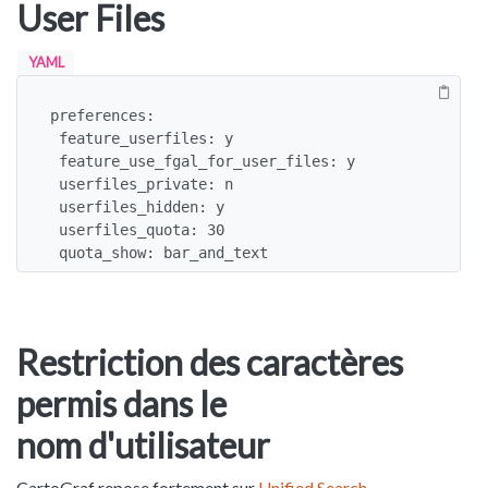
User Files
YAML
preferences:

 feature_userfiles: y

 feature_use_fgal_for_user_files: y

 userfiles_private: n

 userfiles_hidden: y

 userfiles_quota: 30

 quota_show: bar_and_text
Restriction des caractères
permis dans le
nom d'utilisateur
CartoGraf repose fortement sur
Unified Search