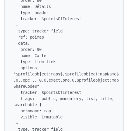
   order: 80

   name: Détails

   type: header

   tracker: $pointsOfInterest

 -

  type: tracker_field

  ref: poiMap

  data:

   order: 90

   name: Carte

   type: item_link

   options: 
"$profileobject:maps$,$profileobject:mapName$
,0,,opc,,,,0,0,exact,one,0,$profileobject:map
ShareCode$"

   tracker: $pointsOfInterest

   flags: [ public, mandatory, list, title, 
searchable ]

   permname: map

   visible: immutable

 -

  type: tracker_field
