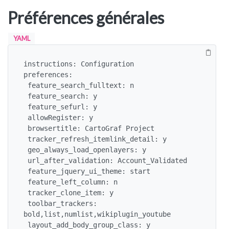
Préférences générales
YAML
instructions: Configuration

preferences:

 feature_search_fulltext: n

 feature_search: y 

 feature_sefurl: y

 allowRegister: y

 browsertitle: CartoGraf Project

 tracker_refresh_itemlink_detail: y

 geo_always_load_openlayers: y

 url_after_validation: Account_Validated

 feature_jquery_ui_theme: start

 feature_left_column: n

 tracker_clone_item: y

 toolbar_trackers: 
bold,list,numlist,wikiplugin_youtube

 layout_add_body_group_class: y
