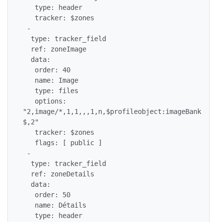
   type: header

   tracker: $zones

 -

  type: tracker_field

  ref: zoneImage

  data:

   order: 40

   name: Image

   type: files

   options: 
"2,image/*,1,1,,,1,n,$profileobject:imageBank
$,2"

   tracker: $zones

   flags: [ public ]

 -

  type: tracker_field

  ref: zoneDetails

  data:

   order: 50

   name: Détails

   type: header
