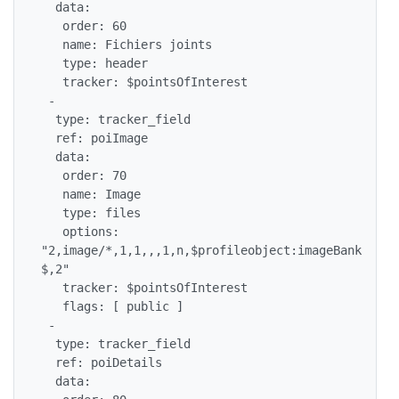
  data:

   order: 60

   name: Fichiers joints

   type: header

   tracker: $pointsOfInterest

 -

  type: tracker_field

  ref: poiImage

  data:

   order: 70

   name: Image

   type: files

   options: 
"2,image/*,1,1,,,1,n,$profileobject:imageBank
$,2"

   tracker: $pointsOfInterest

   flags: [ public ]

 -

  type: tracker_field

  ref: poiDetails

  data:
