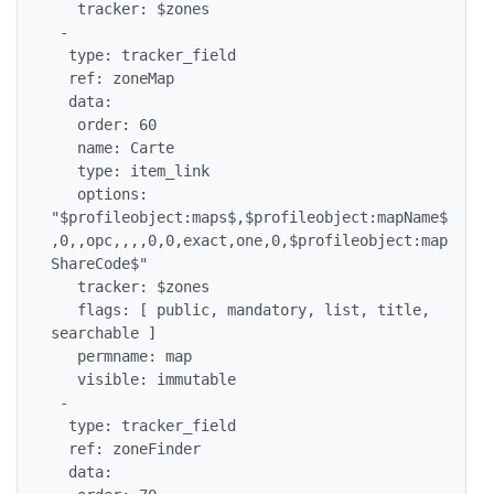
   tracker: $zones

 -

  type: tracker_field

  ref: zoneMap

  data:

   order: 60

   name: Carte

   type: item_link

   options: 
"$profileobject:maps$,$profileobject:mapName$
,0,,opc,,,,0,0,exact,one,0,$profileobject:map
ShareCode$"

   tracker: $zones

   flags: [ public, mandatory, list, title, 
searchable ]

   permname: map

   visible: immutable

 -

  type: tracker_field

  ref: zoneFinder

  data:
