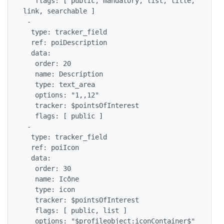
   flags: [ public, mandatory, list, title, 
link, searchable ]

 -

  type: tracker_field

  ref: poiDescription

  data:

   order: 20

   name: Description

   type: text_area

   options: "1,,12"

   tracker: $pointsOfInterest

   flags: [ public ]

 -

  type: tracker_field

  ref: poiIcon

  data:

   order: 30

   name: Icône

   type: icon

   tracker: $pointsOfInterest

   flags: [ public, list ]

   options: "$profileobject:iconContainer$"
