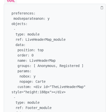
YAML
preferences:

 modseparateanon: y

objects:

 -

  type: module

  ref: LiveHeaderMap_module

  data:

   position: top

   order: 0

   name: LiveHeaderMap

   groups: [ Anonymous, Registered ]

   params:

    nobox: y

    nopage: Carte

   custom: <div id="TheLiveHeaderMap" 
style="height:188px"></div>

 -

  type: module

  ref: Footer_module
