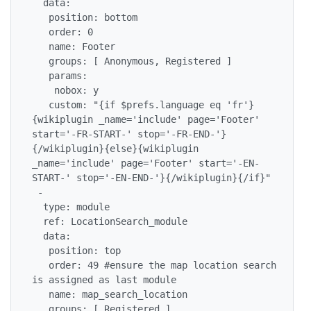
  data:

   position: bottom

   order: 0

   name: Footer

   groups: [ Anonymous, Registered ]

   params:

    nobox: y

   custom: "{if $prefs.language eq 'fr'}
{wikiplugin _name='include' page='Footer' 
start='-FR-START-' stop='-FR-END-'}
{/wikiplugin}{else}{wikiplugin 
_name='include' page='Footer' start='-EN-
START-' stop='-EN-END-'}{/wikiplugin}{/if}"

 -

  type: module

  ref: LocationSearch_module

  data:

   position: top

   order: 49 #ensure the map location search 
is assigned as last module

   name: map_search_location

   groups: [ Registered ]
