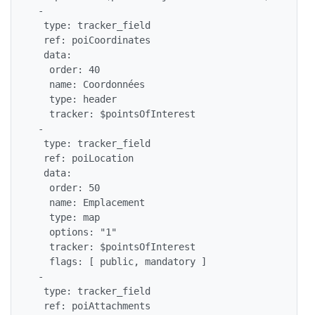
 -

  type: tracker_field

  ref: poiCoordinates

  data:

   order: 40

   name: Coordonnées

   type: header

   tracker: $pointsOfInterest

 -

  type: tracker_field

  ref: poiLocation

  data:

   order: 50

   name: Emplacement

   type: map

   options: "1"

   tracker: $pointsOfInterest

   flags: [ public, mandatory ]

 -

  type: tracker_field

  ref: poiAttachments
