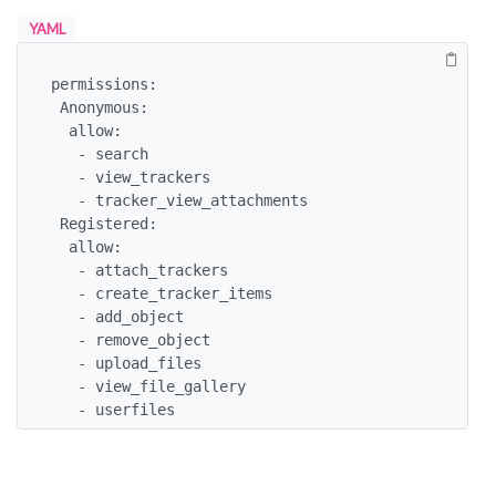
YAML
permissions:

 Anonymous:

  allow:

   - search

   - view_trackers

   - tracker_view_attachments

 Registered:

  allow:

   - attach_trackers

   - create_tracker_items

   - add_object

   - remove_object

   - upload_files

   - view_file_gallery

   - userfiles