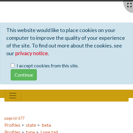
Profiles - Tiki Wiki CMS Groupware
This website would like to place cookies on your
computer to improve the quality of your experience
of the site. To find out more about the cookies, see
our
privacy notice
.
I accept cookies from this site.
page id: 677
Profiles
>
state
>
beta
Profiles
>
type
>
Long tail