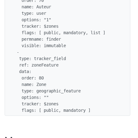
   order: 70

   name: Auteur

   type: user

   options: "1"

   tracker: $zones

   flags: [ public, mandatory, list ]

   permname: finder

   visible: immutable

 -

  type: tracker_field

  ref: zoneFeature

  data:

   order: 80

   name: Zone

   type: geographic_feature

   options: ""

   tracker: $zones

   flags: [ public, mandatory ]