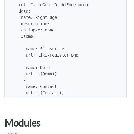
  ref: CartoGraf_RightEdge_menu

  data:

   name: RightEdge

   description: 

   collapse: none

   items:

    -

     name: S’inscrire

     url: tiki-register.php

    -

     name: Démo

     url: ((Démo))

    -

     name: Contact

     url: ((Contact))
Modules