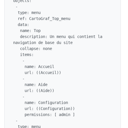
objects:

 -

  type: menu

  ref: CartoGraf_Top_menu

  data:

   name: Top

   description: Un menu qui contient la 
navigation de base du site

   collapse: none

   items:

    -

     name: Accueil

     url: ((Accueil))

    -

     name: Aide

     url: ((Aide))

    -

     name: Configuration

     url: ((Configuration))

     permissions: [ admin ]

 -

  type: menu
