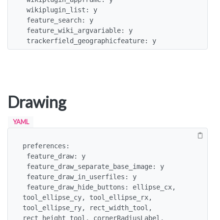
 wikiplugin_list: y

 feature_search: y

 feature_wiki_argvariable: y

 trackerfield_geographicfeature: y
Drawing
YAML
preferences:

 feature_draw: y

 feature_draw_separate_base_image: y

 feature_draw_in_userfiles: y

 feature_draw_hide_buttons: ellipse_cx, 
tool_ellipse_cy, tool_ellipse_rx, 
tool_ellipse_ry, rect_width_tool, 
rect_height_tool, cornerRadiusLabel, 