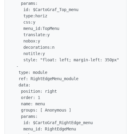
   params:

    id: $CartoGraf_Top_menu

    type:horiz

    css:y

    menu_id:TopMenu

    translate:y

    nobox:y

    decorations:n

    notitle:y

    style: "float: left; margin-left: 350px"

 -

  type: module

  ref: RightEdgeMenu_module

  data:

   position: right

   order: 1

   name: menu

   groups: [ Anonymous ]

   params: 

    id: $CartoGraf_RightEdge_menu

    menu_id: RightEdgeMenu
