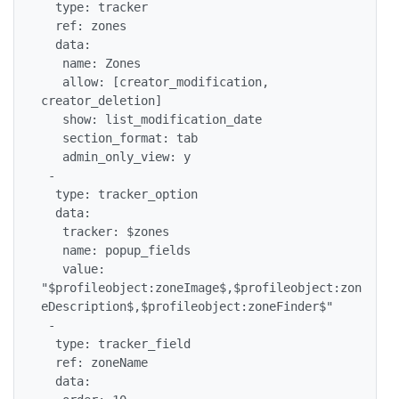
  type: tracker

  ref: zones

  data:

   name: Zones

   allow: [creator_modification, 
creator_deletion]

   show: list_modification_date

   section_format: tab

   admin_only_view: y

 -

  type: tracker_option

  data:

   tracker: $zones

   name: popup_fields

   value: 
"$profileobject:zoneImage$,$profileobject:zon
eDescription$,$profileobject:zoneFinder$"

 -

  type: tracker_field

  ref: zoneName

  data:
