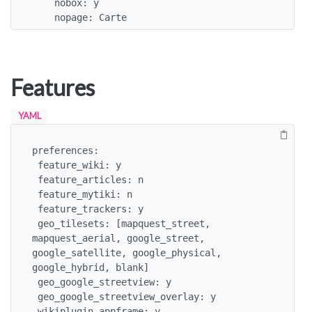
    nobox: y

    nopage: Carte
Features
YAML
preferences:

 feature_wiki: y

 feature_articles: n

 feature_mytiki: n

 feature_trackers: y

 geo_tilesets: [mapquest_street, 
mapquest_aerial, google_street, 
google_satellite, google_physical, 
google_hybrid, blank]

 geo_google_streetview: y

 geo_google_streetview_overlay: y

 wikiplugin_appframe: y
