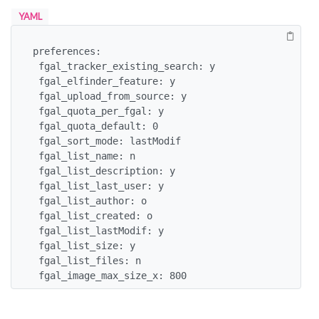
YAML
preferences:

 fgal_tracker_existing_search: y

 fgal_elfinder_feature: y

 fgal_upload_from_source: y

 fgal_quota_per_fgal: y

 fgal_quota_default: 0

 fgal_sort_mode: lastModif

 fgal_list_name: n

 fgal_list_description: y

 fgal_list_last_user: y

 fgal_list_author: o

 fgal_list_created: o

 fgal_list_lastModif: y

 fgal_list_size: y

 fgal_list_files: n

 fgal_image_max_size_x: 800