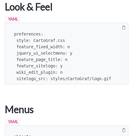
Look & Feel
YAML
preferences:

 style: CartoGraf.css

 feature_fixed_width: n

 jquery_ui_selectmenu: y

 feature_page_title: n

 feature_sitelogo: y

 wiki_edit_plugin: n

 sitelogo_src: styles/CartoGraf/logo.gif
Menus
YAML