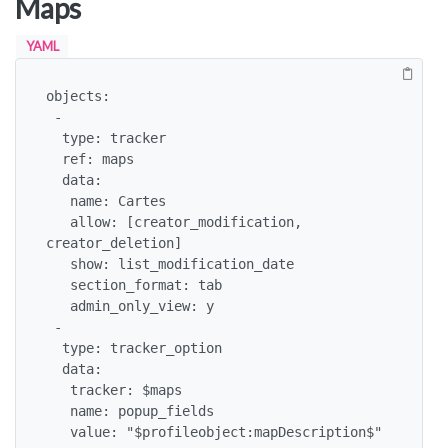
Maps
YAML
objects:

 -

  type: tracker

  ref: maps

  data:

   name: Cartes

   allow: [creator_modification, 
creator_deletion]

   show: list_modification_date

   section_format: tab

   admin_only_view: y

 -

  type: tracker_option

  data:

   tracker: $maps

   name: popup_fields

   value: "$profileobject:mapDescription$"
