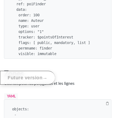
  ref: poiFinder

  data:

   order: 100

   name: Auteur

   type: user

   options: "1"

   tracker: $pointsOfInterest

   flags: [ public, mandatory, list ]

   permname: finder

   visible: immutable
Zones
→
Future version
Ceci est pour les polygones et les lignes
YAML
objects:

 -
